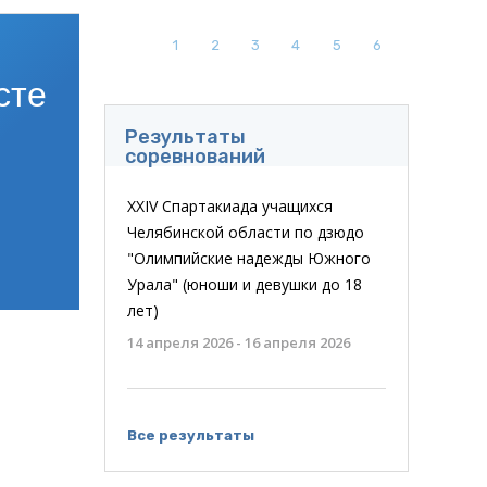
24
25
26
27
28
29
30
31
1
2
3
4
5
6
сте
Результаты
соревнований
XXIV Спартакиада учащихся
Челябинской области по дзюдо
"Олимпийские надежды Южного
Урала" (юноши и девушки до 18
лет)
14 апреля 2026 - 16 апреля 2026
Все результаты