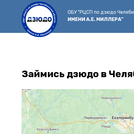
Перейти
к
ОБУ "РЦСП по дзюдо Челяби
основному
ИМЕНИ А.Е. МИЛЛЕРА"
содержанию
Займись дзюдо в Челя