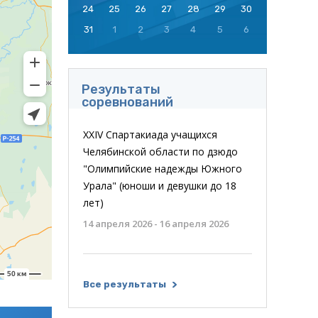
24
25
26
27
28
29
30
31
1
2
3
4
5
6
Результаты
соревнований
XXIV Спартакиада учащихся
Челябинской области по дзюдо
"Олимпийские надежды Южного
Урала" (юноши и девушки до 18
лет)
14 апреля 2026 - 16 апреля 2026
Все результаты