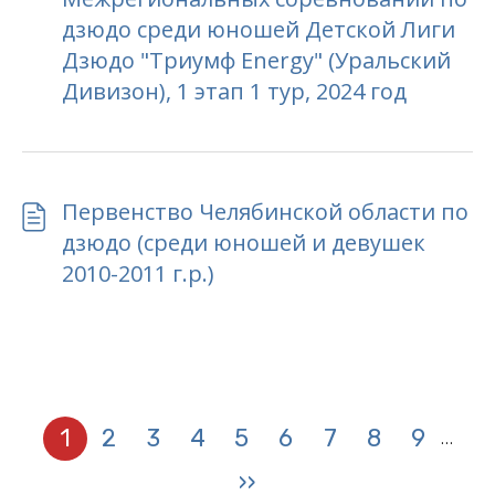
дзюдо среди юношей Детской Лиги
Дзюдо "Триумф Energy" (Уральский
Дивизон), 1 этап 1 тур, 2024 год
Первенство Челябинской области по
дзюдо (среди юношей и девушек
2010-2011 г.р.)
Нумерация
1
2
3
4
5
6
7
8
9
…
Текущая
Page
Page
Page
Page
Page
Page
Page
Page
страниц
страница
››
Следующая