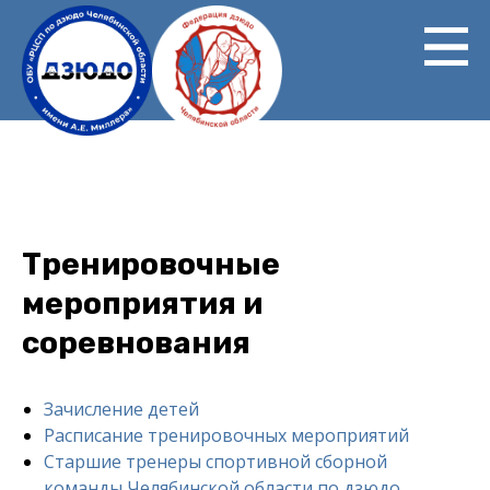
Перейти
к
основному
содержанию
Тренировочные
мероприятия и
соревнования
Зачисление детей
Main
Расписание тренировочных мероприятий
menu
Старшие тренеры спортивной сборной
команды Челябинской области по дзюдо