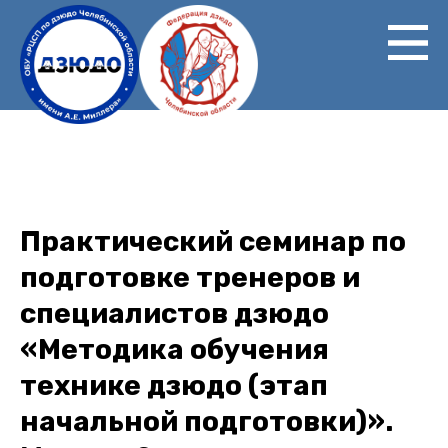
Перейти
к
основному
содержанию
Практический семинар по
подготовке тренеров и
специалистов дзюдо
«Методика обучения
технике дзюдо (этап
начальной подготовки)».