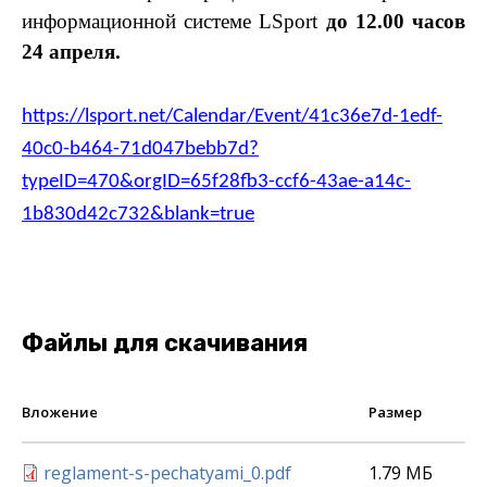
информационной системе LSport
до 12.00 часов
24 апреля.
https://lsport.net/Calendar/Event/41c36e7d-1edf-
40c0-b464-71d047bebb7d?
typeID=470&orgID=65f28fb3-ccf6-43ae-a14c-
1b830d42c732&blank=true
Файлы для скачивания
Вложение
Размер
reglament-s-pechatyami_0.pdf
1.79 МБ