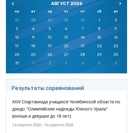
АВГУСТ 2026
пн
вт
ср
чт
пт
сб
вс
27
28
29
30
31
1
2
3
4
5
6
7
8
9
10
11
12
13
14
15
16
17
18
19
20
21
22
23
24
25
26
27
28
29
30
31
1
2
3
4
5
6
Результаты соревнований
XXIV Спартакиада учащихся Челябинской области по
дзюдо "Олимпийские надежды Южного Урала"
(юноши и девушки до 18 лет)
14 апреля 2026 - 16 апреля 2026