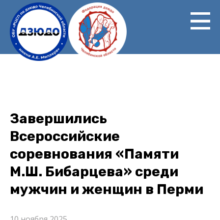
Перейти
к
основному
содержанию
Завершились
Всероссийские
соревнования «Памяти
М.Ш. Бибарцева» среди
мужчин и женщин в Перми
10 ноября 2025