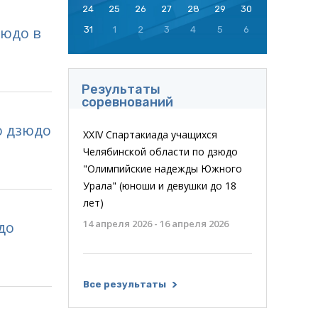
24
25
26
27
28
29
30
зюдо в
31
1
2
3
4
5
6
Результаты
соревнований
о дзюдо
XXIV Спартакиада учащихся
Челябинской области по дзюдо
"Олимпийские надежды Южного
Урала" (юноши и девушки до 18
лет)
14 апреля 2026 - 16 апреля 2026
до
Все результаты