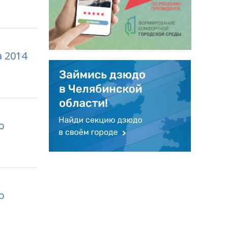
 2014
о
о