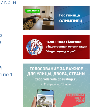
 г.р. и
о
а
й
 по 1