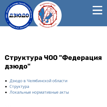
Перейти
к
основному
содержанию
Структура ЧОО "Федерация
дзюдо"
Дзюдо в Челябинской области
Main
Структура
menu
Локальные нормативные акты