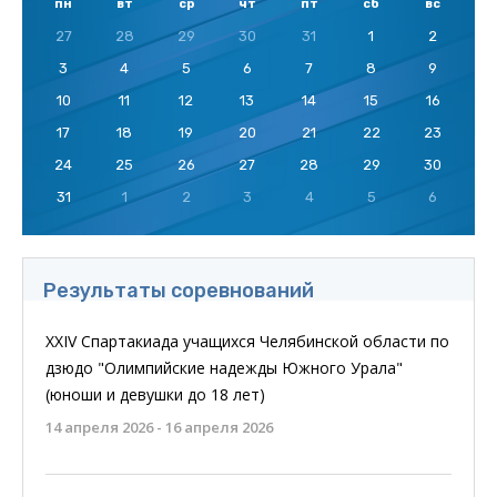
пн
вт
ср
чт
пт
сб
вс
27
28
29
30
31
1
2
3
4
5
6
7
8
9
10
11
12
13
14
15
16
17
18
19
20
21
22
23
24
25
26
27
28
29
30
31
1
2
3
4
5
6
Результаты соревнований
XXIV Спартакиада учащихся Челябинской области по
дзюдо "Олимпийские надежды Южного Урала"
(юноши и девушки до 18 лет)
14 апреля 2026 - 16 апреля 2026